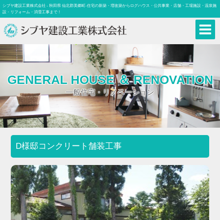
シブヤ建設工業株式会社 - 秋田県 仙北郡美郷町-住宅の新築・増改築からログハウス・公共事業・店舗・工場施設・温泉施
設・リフォーム・消雪工事まで！
GENERAL HOUSE ＆ RENOVATION
一般住宅・リノベーション
D様邸コンクリート舗装工事