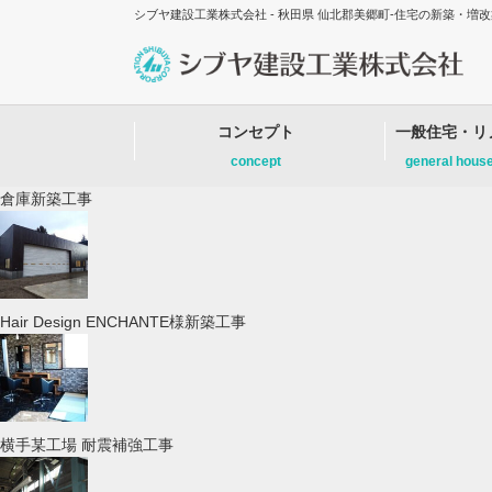
シブヤ建設工業株式会社 - 秋田県 仙北郡美郷町-住宅の新築・
コンセプト
一般住宅・リ
concept
general hous
倉庫新築工事
Hair Design ENCHANTE様新築工事
横手某工場 耐震補強工事