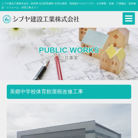
シブヤ建設工業株式会社 - 秋田県 仙北郡美郷町-住宅の新築・増改築からログハウス・公共事業・店舗・工場施設・温泉施
設・リフォーム・消雪工事まで！
PUBLIC WORKS
公共事業
美郷中学校体育館屋根改修工事