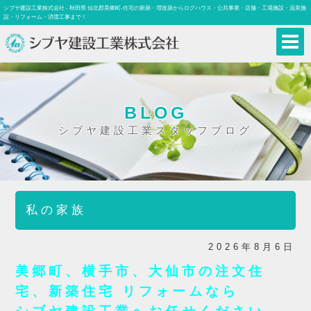
シブヤ建設工業株式会社 - 秋田県 仙北郡美郷町-住宅の新築・増改築からログハウス・公共事業・店舗・工場施設・温泉施
設・リフォーム・消雪工事まで！
BLOG
シブヤ建設工業スタッフブログ
私の家族
2026年8月6日
美郷町、横手市、大仙市の注文住
宅、新築住宅 リフォームなら