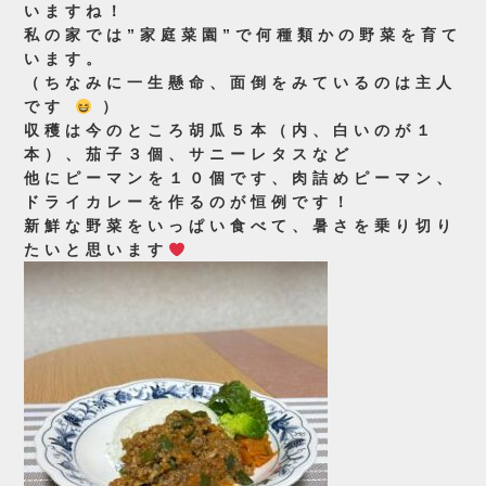
いますね！
私の家では”家庭菜園”で何種類かの野菜を育て
います。
（ちなみに一生懸命、面倒をみているのは主人
です
）
収穫は今のところ胡瓜５本（内、白いのが１
本）、茄子３個、サニーレタスなど
他にピーマンを１０個です、肉詰めピーマン、
ドライカレーを作るのが恒例です！
新鮮な野菜をいっぱい食べて、暑さを乗り切り
たいと思います