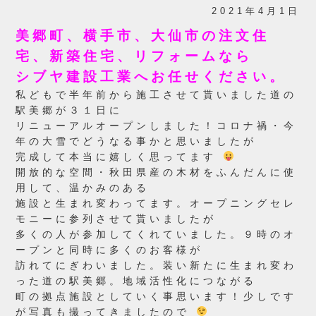
2021年4月1日
美郷町、横手市、大仙市の注文住
宅、新築住宅、リフォームなら
シブヤ建設工業へお任せください。
私どもで半年前から施工させて貰いました道の
駅美郷が３１日に
リニューアルオープンしました！コロナ禍・今
年の大雪でどうなる事かと思いましたが
完成して本当に嬉しく思ってます
開放的な空間・秋田県産の木材をふんだんに使
用して、温かみのある
施設と生まれ変わってます。オープニングセレ
モニーに参列させて貰いましたが
多くの人が参加してくれていました。９時のオ
ープンと同時に多くのお客様が
訪れてにぎわいました。装い新たに生まれ変わ
った道の駅美郷。地域活性化につながる
町の拠点施設としていく事思います！少しです
が写真も撮ってきましたので