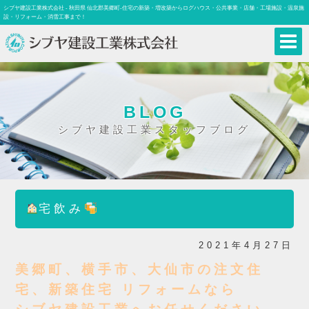
シブヤ建設工業株式会社 - 秋田県 仙北郡美郷町-住宅の新築・増改築からログハウス・公共事業・店舗・工場施設・温泉施
設・リフォーム・消雪工事まで！
BLOG
シブヤ建設工業スタッフブログ
宅飲み
2021年4月27日
美郷町、横手市、大仙市の注文住
宅、新築住宅 リフォームなら