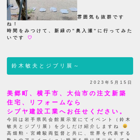
雰囲気も抜群です
ね！
時間をみつけて、新緑の”奥入瀬”に行ってみた
いです
♡
鈴木敏夫とジブリ展～
2023年5月15日
美郷町、横手市、大仙市の注文新築
住宅、リフォームなら
シブヤ建設工業へお任せください。
今回は岩手県民会館展示室にてイベント（鈴木
敏夫とジブリ展）を少しだけ紹介しますね
高畑勲・宮﨑駿両監督と共に、世界を代表する