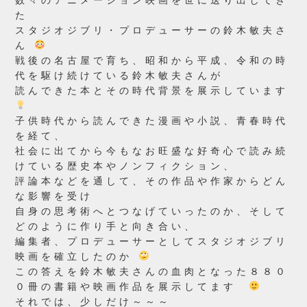
数々のアニメーション映画を世に送り出してき
た
スタジオジブリ・プロデューサーの鈴木敏夫さ
ん
戦後の名古屋で育ち、昭和から平成、令和の時
代を駆け続けている鈴木敏夫さんが
読んできた本とその時代背景を展示しています
子供時代から読んできた漫画や小説、青春時代
を経て、
社会に出てから今もなお旺盛な好奇心で読み続
けている歴史本やノンフィクション、
評論本などを通して、その作品や作家からどん
な影響を受け
自身の思考術へとつなげていったのか、そして
どのように作り手と向き合い、
編集者、プロデューサーとしてスタジオジブリ
映画を確立したのか
この答えを鈴木敏夫さんの血肉となった８８０
０冊の書籍や映画作品を展示してます
それでは、少しだけ～～～