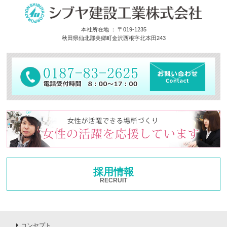
本社所在地 ： 〒019-1235
秋田県仙北郡美郷町金沢西根字北本田243
採用情報
RECRUIT
コンセプト