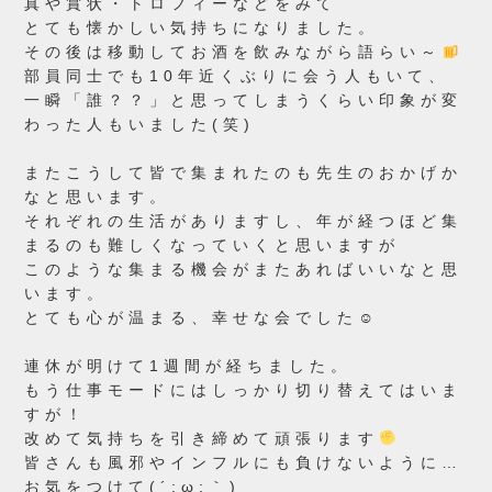
真や賞状・トロフィーなどをみて
とても懐かしい気持ちになりました。
その後は移動してお酒を飲みながら語らい～
部員同士でも10年近くぶりに会う人もいて、
一瞬「誰？？」と思ってしまうくらい印象が変
わった人もいました(笑)
またこうして皆で集まれたのも先生のおかげか
なと思います。
それぞれの生活がありますし、年が経つほど集
まるのも難しくなっていくと思いますが
このような集まる機会がまたあればいいなと思
います。
とても心が温まる、幸せな会でした☺
連休が明けて1週間が経ちました。
もう仕事モードにはしっかり切り替えてはいま
すが！
改めて気持ちを引き締めて頑張ります
皆さんも風邪やインフルにも負けないように…
お気をつけて(´;ω;｀)