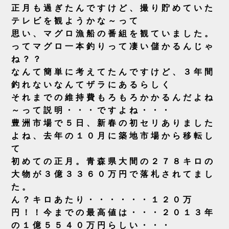
正月も過ぎたんですけど、撮り貯めていた
テレビを観ようかな～って
思い、マグロ漁船の番組を観ていました。
ってマグロ一本釣りって凄い儲かるんじゃ
ね？？
なんて簡単に考えてたんですけど、３年間
釣れないなんてザラにあるらしく
それまでの維持費もろもろかかるんだよね
～って説明・・・ですよね・・・
豊洲市場で
５日、新春の初セリありました
よね、去年の１０月に築地市場から移転し
て
初めての正月。青森県大間の２７８キロの
大物が３億３３６０万円で落札されてまし
た。
ん？キロあたり・・・・・・１２０万
円！！今までの最高値は・・・２０１３年
の１億５５４０万円らしい・・・