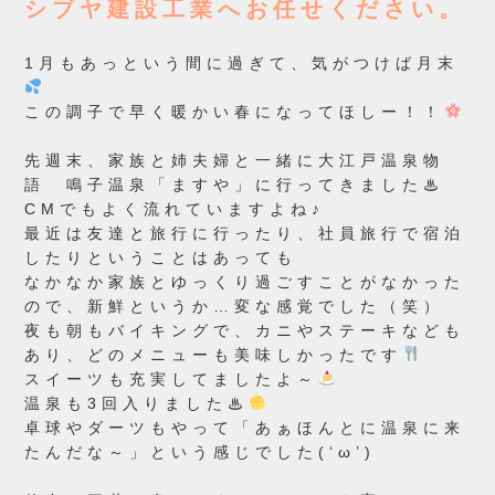
シブヤ建設工業へお任せください。
1月もあっという間に過ぎて、気がつけば月末
この調子で早く暖かい春になってほしー！！
先週末、家族と姉夫婦と一緒に大江戸温泉物
語 鳴子温泉「ますや」に行ってきました♨
CMでもよく流れていますよね♪
最近は友達と旅行に行ったり、社員旅行で宿泊
したりということはあっても
なかなか家族とゆっくり過ごすことがなかった
ので、新鮮というか…変な感覚でした（笑）
夜も朝もバイキングで、カニやステーキなども
あり、どのメニューも美味しかったです
スイーツも充実してましたよ～
温泉も3回入りました♨
卓球やダーツもやって「あぁほんとに温泉に来
たんだな～」という感じでした(‘ω’)