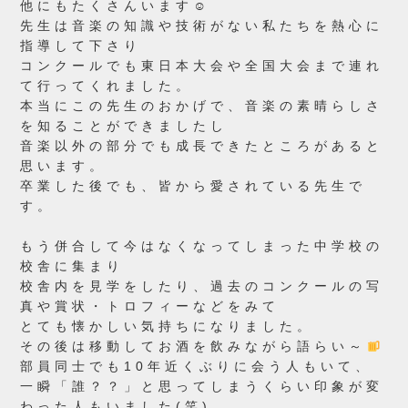
他にもたくさんいます☺
先生は音楽の知識や技術がない私たちを熱心に
指導して下さり
コンクールでも東日本大会や全国大会まで連れ
て行ってくれました。
本当にこの先生のおかげで、音楽の素晴らしさ
を知ることができましたし
音楽以外の部分でも成長できたところがあると
思います。
卒業した後でも、皆から愛されている先生で
す。
もう併合して今はなくなってしまった中学校の
校舎に集まり
校舎内を見学をしたり、過去のコンクールの写
真や賞状・トロフィーなどをみて
とても懐かしい気持ちになりました。
その後は移動してお酒を飲みながら語らい～
部員同士でも10年近くぶりに会う人もいて、
一瞬「誰？？」と思ってしまうくらい印象が変
わった人もいました(笑)