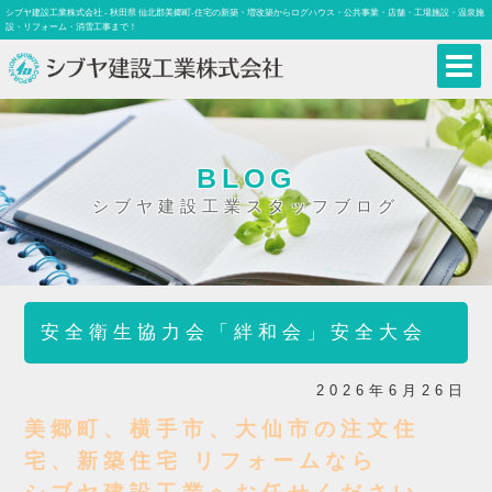
シブヤ建設工業株式会社 - 秋田県 仙北郡美郷町-住宅の新築・増改築からログハウス・公共事業・店舗・工場施設・温泉施
設・リフォーム・消雪工事まで！
BLOG
シブヤ建設工業スタッフブログ
安全衛生協力会「絆和会」安全大会
2026年6月26日
美郷町、横手市、大仙市の注文住
宅、新築住宅 リフォームなら