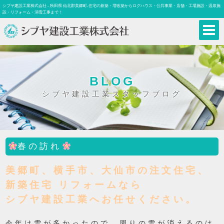
シブヤ建設工業株式会社 - 秋田県 仙北郡美郷町-住宅の新築・増改築からログハウス・公共事業・店舗・工場施設・温泉施
設・リフォーム・消雪工事まで！
BLOG
シブヤ建設工業スタッフブログ
春の訪れ
美郷町、横手市、大仙市の注文住宅、
新築住宅 リフォームなら
シブヤ建設工業へお任せください。
今年は雪が多かったので、周りの雪が消えるのは