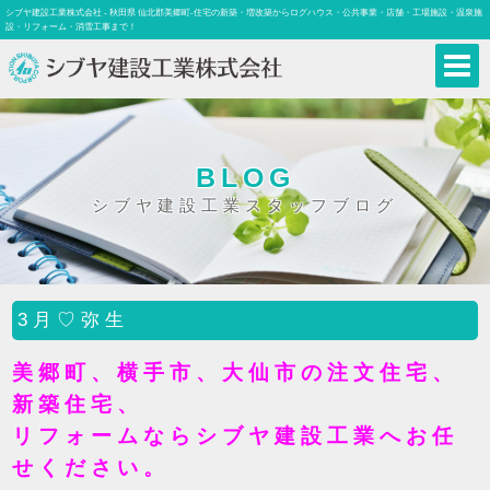
シブヤ建設工業株式会社 - 秋田県 仙北郡美郷町-住宅の新築・増改築からログハウス・公共事業・店舗・工場施設・温泉施
設・リフォーム・消雪工事まで！
BLOG
シブヤ建設工業スタッフブログ
3月♡弥生
美郷町、横手市、大仙市の注文住宅、
新築住宅、
リフォームならシブヤ建設工業へお任
せください。