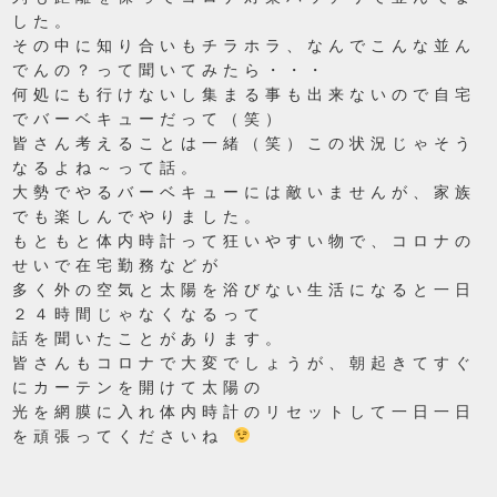
した。
その中に知り合いもチラホラ、なんでこんな並ん
でんの？って聞いてみたら・・・
何処にも行けないし集まる事も出来ないので自宅
でバーベキューだって（笑）
皆さん考えることは一緒（笑）この状況じゃそう
なるよね～って話。
大勢でやるバーベキューには敵いませんが、家族
でも楽しんでやりました。
もともと体内時計って狂いやすい物で、コロナの
せいで在宅勤務などが
多く外の空気と太陽を浴びない生活になると一日
２４時間じゃなくなるって
話を聞いたことがあります。
皆さんもコロナで大変でしょうが、朝起きてすぐ
にカーテンを開けて太陽の
光を網膜に入れ体内時計のリセットして一日一日
を頑張ってくださいね