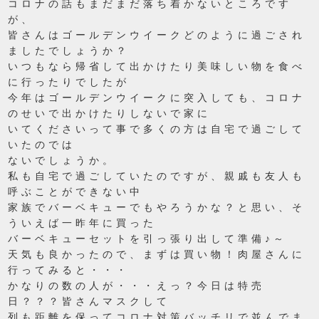
コロナの話もまだまだ落ち着かないところです
が、
皆さんはゴールデンウイークどのように過ごされ
ましたでしょうか？
いつもなら帰省して出かけたり美味しい物を食べ
に行ったりでしたが
今年はゴールデンウイークに突入しても、コロナ
のせいで出かけたりしないで家に
いてくださいって事で多くの方は自宅で過ごして
いたのでは
ないでしょうか。
私も自宅で過ごしていたのですが、親戚も友人も
呼ぶことができない中
家族でバーベキューでもやろうかな？と思い、そ
ういえば一昨年に買った
バーベキューセットを引っ張り出して準備♪～
天気も良かったので、まずは買い物！肉屋さんに
行ってみると・・・
かなりの数の人が・・・えっ？今日は特売
日？？？皆さんマスクして
列も距離を保ってコロナ対策バッチリで並んでま