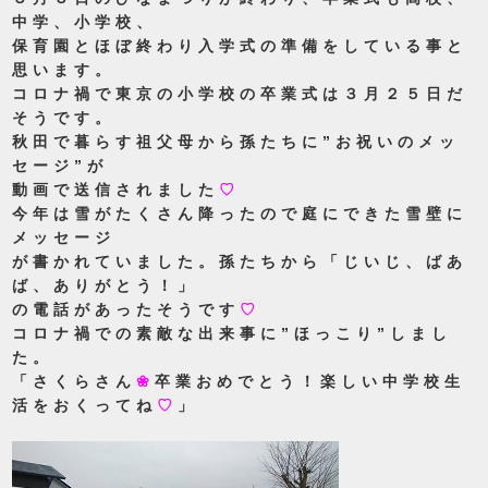
中学、小学校、
保育園とほぼ終わり入学式の準備をしている事と
思います。
コロナ禍で東京の小学校の卒業式は３月２５日だ
そうです。
秋田で暮らす祖父母から孫たちに”お祝いのメッ
セージ”が
動画で送信されました
♡
今年は雪がたくさん降ったので庭にできた雪壁に
メッセージ
が書かれていました。孫たちから「じいじ、ばあ
ば、ありがとう！」
の電話があったそうです
♡
コロナ禍での素敵な出来事に”ほっこり”しまし
た。
「さくらさん
❀
卒業おめでとう！楽しい中学校生
活をおくってね
♡
」