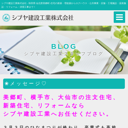
シブヤ建設工業株式会社 - 秋田県 仙北郡美郷町-住宅の新築・増改築からログハウス・公共事業・店舗・工場施設・温泉施
設・リフォーム・消雪工事まで！
BLOG
シブヤ建設工業スタッフブログ
❀メッセージ♡
美郷町、横手市、大仙市の注文住宅、
新築住宅、リフォームなら
シブヤ建設工業へお任せください。
３月３日のひなまつりが終わり、卒業式も高校、