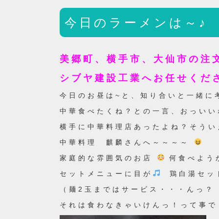
今日のラーメンは～♪
美郷町、横手市、大仙市の注
シブヤ建設工業へお任せくだ
今日のお昼は~と、知り合いと一緒に
中華食べたくね？との一言、おっいい
横手に中華料理店あったよね？そうい
中華料理 麒麟さんへ～～～～
家庭的な雰囲気のお店
何食べよう
セットメニューに目が
鶏白湯セット
（麺2玉まではサービス・・・んっ？
それは食わなきゃいけんっ！って事で