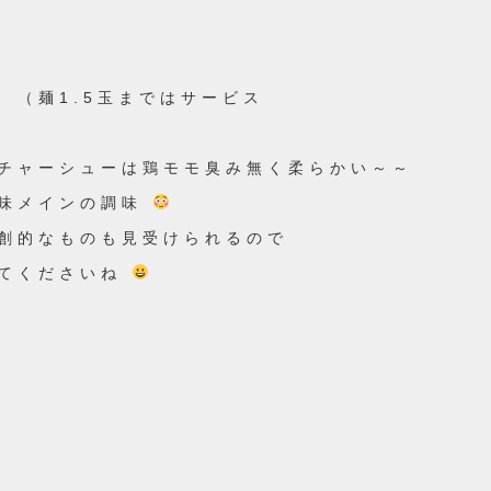
 （麺1.5玉まではサービス
チャーシューは鶏モモ臭み無く柔らかい～～
旨味メインの調味
創的なものも見受けられるので
みてくださいね