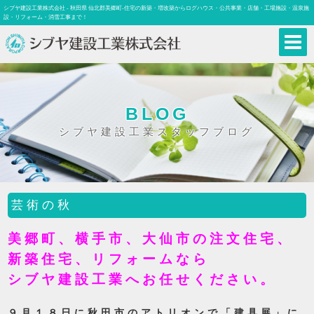
シブヤ建設工業株式会社 - 秋田県 仙北郡美郷町-住宅の新築・増改築からログハウス・公共事業・店舗・工場施設・温泉施
設・リフォーム・消雪工事まで！
BLOG
シブヤ建設工業スタッフブログ
芸術の秋
美郷町、横手市、大仙市の注文住宅、
新築住宅、リフォームなら
シブヤ建設工業へお任せください。
９月１８日に秋田市のアトリオンで「建具展」に