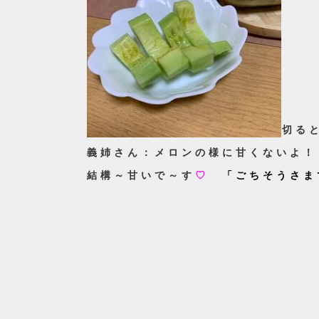
切る
義姉さん：メロンの様に甘くないよ！
結構～甘いで～す
♡
「ごちそうさま