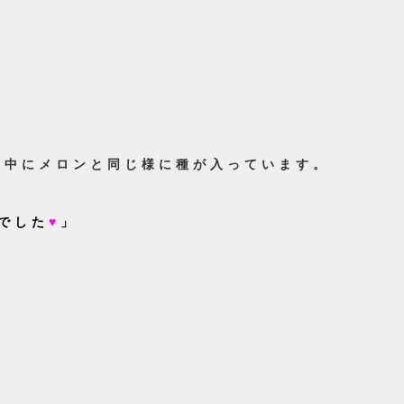
と中にメロンと同じ様に種が入っています。
でした
♥
」