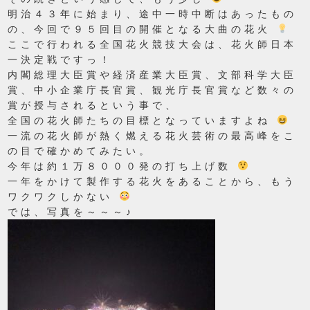
明治４３年に始まり、途中一時中断はあったもの
の、今回で９５回目の開催となる大曲の花火
ここで行われる全国花火競技大会は、花火師日本
一決定戦ですっ！
内閣総理大臣賞や経済産業大臣賞、文部科学大臣
賞、中小企業庁長官賞、観光庁長官賞など数々の
賞が授与されるという事で、
全国の花火師たちの目標となっていますよね
一流の花火師が熱く燃える花火芸術の最高峰をこ
の目で確かめてみたい。
今年は約１万８０００発の打ち上げ数
一年をかけて製作する花火をあることから、もう
ワクワクしかない
では、写真を～～～♪