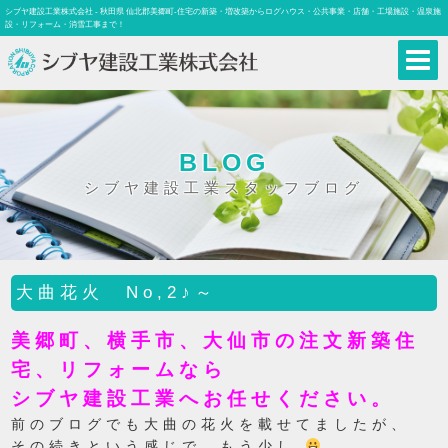
シブヤ建設工業株式会社 - 秋田県 仙北郡美郷町-住宅の新築・増改築からログハウス・公共事業・店舗・工場施設・温泉施
設・リフォーム・消雪工事まで！
BLOG
シブヤ建設工業スタッフブログ
大曲花火 No,2♪～
美郷町、横手市、大仙市の注文新築住
宅、リフォームなら
シブヤ建設工業へお任せください。
前のブログでも大曲の花火を載せてましたが、
その続きという感じで、もう少し