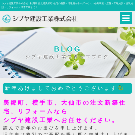
シブヤ建設工業株式会社 - 秋田県 仙北郡美郷町-住宅の新築・増改築からログハウス・公共事業・店舗・工場施設・温泉施
設・リフォーム・消雪工事まで！
BLOG
シブヤ建設工業スタッフブログ
新年あけましておめでとうございます
美郷町、横手市、大仙市の注文新築住
宅、リフォームなら
シブヤ建設工業へお任せください。
謹んで新年のお慶びを申し上げます。
旧年中は格別のご高配を賜り厚く御礼申し上げま