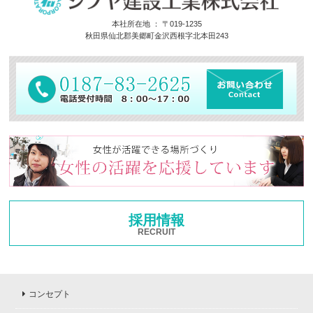
本社所在地 ： 〒019-1235
秋田県仙北郡美郷町金沢西根字北本田243
採用情報
RECRUIT
コンセプト