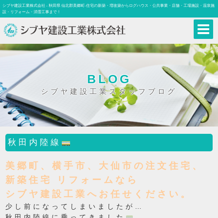
シブヤ建設工業株式会社 - 秋田県 仙北郡美郷町-住宅の新築・増改築からログハウス・公共事業・店舗・工場施設・温泉施
設・リフォーム・消雪工事まで！
BLOG
シブヤ建設工業スタッフブログ
秋田内陸線
美郷町、横手市、大仙市の注文住宅、
新築住宅 リフォームなら
シブヤ建設工業へお任せください。
少し前になってしまいましたが…
秋田内陸線に乗ってきました