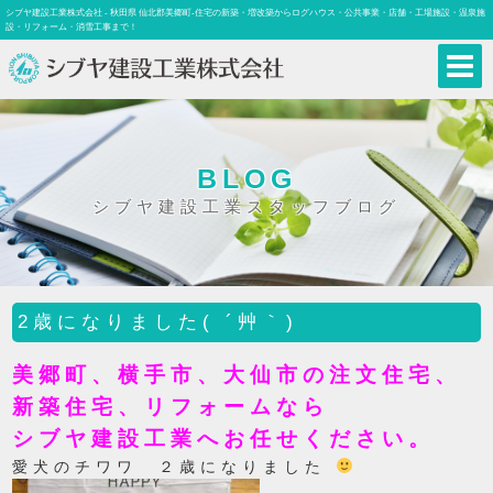
シブヤ建設工業株式会社 - 秋田県 仙北郡美郷町-住宅の新築・増改築からログハウス・公共事業・店舗・工場施設・温泉施
設・リフォーム・消雪工事まで！
BLOG
シブヤ建設工業スタッフブログ
2歳になりました( ´艸｀)
美郷町、横手市、大仙市の注文住宅、
新築住宅、リフォームなら
シブヤ建設工業へお任せください。
愛犬のチワワ ２歳になりました