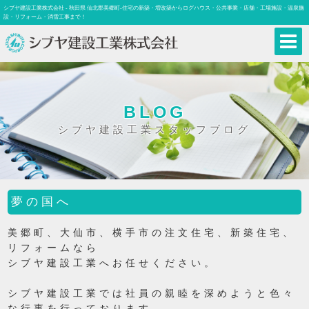
シブヤ建設工業株式会社 - 秋田県 仙北郡美郷町-住宅の新築・増改築からログハウス・公共事業・店舗・工場施設・温泉施
設・リフォーム・消雪工事まで！
BLOG
シブヤ建設工業スタッフブログ
夢の国へ
美郷町、大仙市、横手市の注文住宅、新築住宅、
リフォームなら
シブヤ建設工業へお任せください。
シブヤ建設工業では社員の親睦を深めようと色々
な行事を行っております。