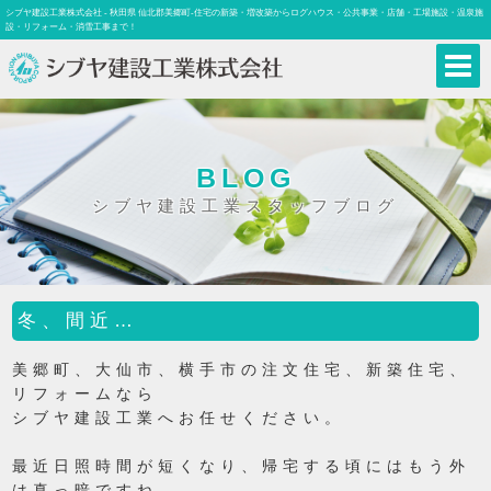
シブヤ建設工業株式会社 - 秋田県 仙北郡美郷町-住宅の新築・増改築からログハウス・公共事業・店舗・工場施設・温泉施
設・リフォーム・消雪工事まで！
BLOG
シブヤ建設工業スタッフブログ
冬、間近…
美郷町、大仙市、横手市の注文住宅、新築住宅、
リフォームなら
シブヤ建設工業へお任せください。
最近日照時間が短くなり、帰宅する頃にはもう外
は真っ暗ですね。