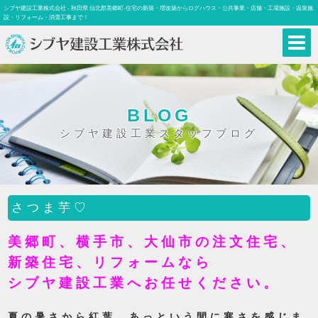
シブヤ建設工業株式会社 - 秋田県 仙北郡美郷町-住宅の新築・増改築からログハウス・公共事業・店舗・工場施設・温泉施
設・リフォーム・消雪工事まで！
BLOG
シブヤ建設工業スタッフブログ
さつま芋♡
美郷町、横手市、大仙市の注文住宅、
新築住宅、リフォームなら
シブヤ建設工業へお任せください。
夏の暑さから紅葉、あっという間に寒さを感じま