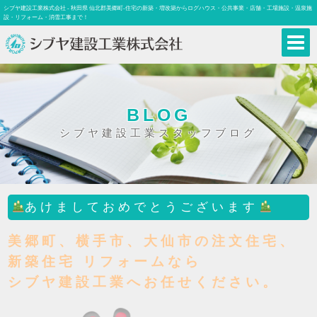
シブヤ建設工業株式会社 - 秋田県 仙北郡美郷町-住宅の新築・増改築からログハウス・公共事業・店舗・工場施設・温泉施
設・リフォーム・消雪工事まで！
BLOG
シブヤ建設工業スタッフブログ
あけましておめでとうございます
美郷町、横手市、大仙市の注文住宅、
新築住宅 リフォームなら
シブヤ建設工業へお任せください。