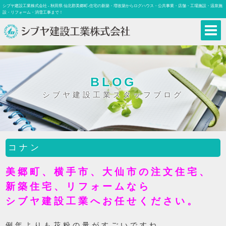
シブヤ建設工業株式会社 - 秋田県 仙北郡美郷町-住宅の新築・増改築からログハウス・公共事業・店舗・工場施設・温泉施
設・リフォーム・消雪工事まで！
BLOG
シブヤ建設工業スタッフブログ
コナン
美郷町、横手市、大仙市の注文住宅、
新築住宅、リフォームなら
シブヤ建設工業へお任せください。
例年よりも花粉の量がすごいですね…