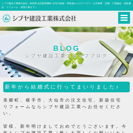
シブヤ建設工業株式会社 - 秋田県 仙北郡美郷町-住宅の新築・増改築からログハウス・公共事業・店舗・工場施設・温泉施
設・リフォーム・消雪工事まで！
BLOG
シブヤ建設工業スタッフブログ
新年から結婚式に行ってまいりました♪
美郷町、横手市、大仙市の注文住宅、新築住宅
リフォームならシブヤ建設工業へお任せくださ
い。
皆様、新年明けましておめでとうございます。今
年もシブヤ建設工業（株）を宜しくお願いいたし