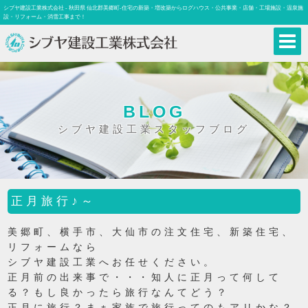
シブヤ建設工業株式会社 - 秋田県 仙北郡美郷町-住宅の新築・増改築からログハウス・公共事業・店舗・工場施設・温泉施
設・リフォーム・消雪工事まで！
BLOG
シブヤ建設工業スタッフブログ
正月旅行♪～
美郷町、横手市、大仙市の注文住宅、新築住宅、
リフォームなら
シブヤ建設工業へお任せください。
正月前の出来事で・・・知人に正月って何して
る？もし良かったら旅行なんてどう？
正月に旅行？まぁ家族で旅行ってのもアリかな？