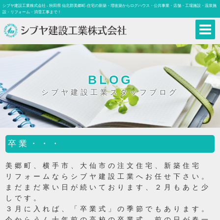
シブヤ建設工業株式会社 - 秋田県 仙北郡美郷町-住宅の新築・増改築からログハウス・公共事業・店舗・工場施設・温泉施
設・リフォーム・消雪工事まで！
BLOG
シブヤ建設工業スタッフブログ
卒業・・・
美郷町、横手市、大仙市の注文住宅、新築住宅
リフォームならシブヤ建設工業へお任せ下さい。
まだまだ寒い日が続いております、２月もあと少
しです。
３月に入れば、「卒業式」の季節でもあります。
今からうん十年前の高校の卒業式、前の日が春一