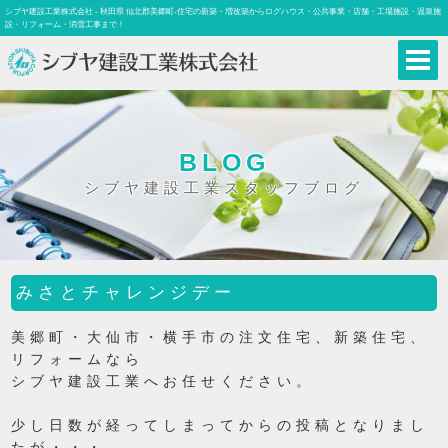
シブヤ建設工業株式会社 - 秋田県 仙北郡美郷町-住宅の新築・増改築からログハウス・公共事業・店舗・工場施設・温泉施
設・リフォーム・消雪工事まで！
BLOG
シブヤ建設工業スタッフブログ
みさとチャレンジデー
美郷町・大仙市・横手市の注文住宅、新築住宅、
リフォームなら
シブヤ建設工業へお任せください。
少し日数が経ってしまってからの投稿となりまし
たが・・・