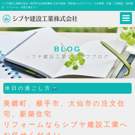
シブヤ建設工業株式会社 - 秋田県 仙北郡美郷町-住宅の新築・増改築からログハウス・公共事業・店舗・工場施設・温泉施
設・リフォーム・消雪工事まで！
BLOG
シブヤ建設工業スタッフブログ
休日の過ごし方
美郷町、横手市、大仙市の注文住
宅、新築住宅
リフォームならシブヤ建設工業へ