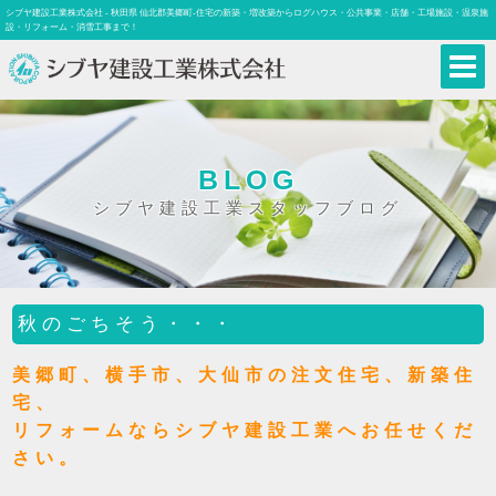
シブヤ建設工業株式会社 - 秋田県 仙北郡美郷町-住宅の新築・増改築からログハウス・公共事業・店舗・工場施設・温泉施
設・リフォーム・消雪工事まで！
BLOG
シブヤ建設工業スタッフブログ
秋のごちそう・・・
美郷町、横手市、大仙市の注文住宅、新築住
宅、
リフォームならシブヤ建設工業へお任せくだ
さい。