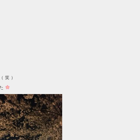
（笑）
た