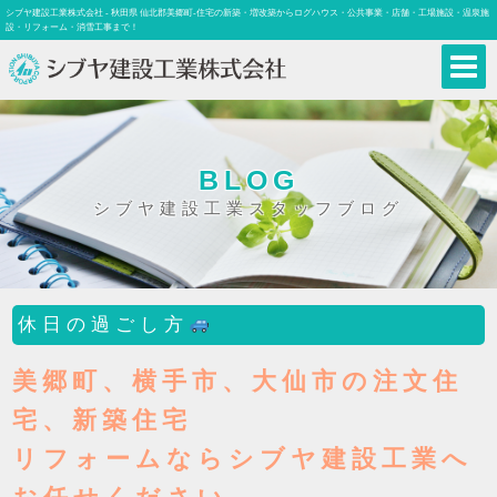
シブヤ建設工業株式会社 - 秋田県 仙北郡美郷町-住宅の新築・増改築からログハウス・公共事業・店舗・工場施設・温泉施
設・リフォーム・消雪工事まで！
BLOG
シブヤ建設工業スタッフブログ
休日の過ごし方
美郷町、横手市、大仙市の注文住
宅、新築住宅
リフォームならシブヤ建設工業へ