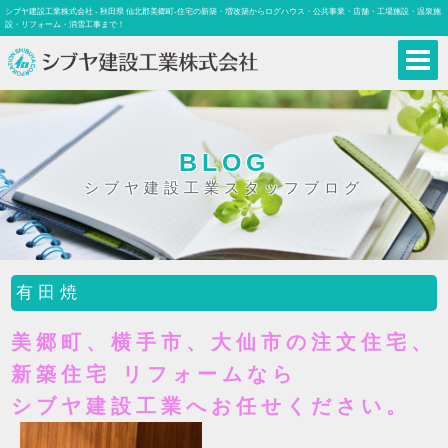
シブヤ建設工業株式会社 - 秋田県 仙北郡美郷町-住宅の新築・増改築からログハウス・公共事業・店舗・工場施設・温泉施
設・リフォーム・消雪工事まで！
BLOG
シブヤ建設工業スタッフブログ
有田焼
美郷町、横手市、大仙市の注文住宅、
新築住宅 リフォームなら
シブヤ建設工業へお任せください。